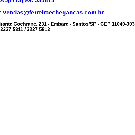
App (13) 997535813
l:
vendas@ferreiraechegancas.com.br
irante Cochrane, 231 - Embaré - Santos/SP - CEP 11040-003
) 3227-5811 / 3227-5813